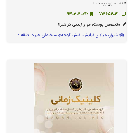
شفاف سازی پوست با…
09303030712
07136540410
متخصص پوست، مو و زیبایی در شیراز
شیراز، خیابان نیایش، نبش کوچه۶، ساختمان هیراد، طبقه ۲