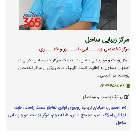
مرکز زیبایی ساحل
مرکز تخصصی زیبـــــایی، لیـــــزر و لاغـــــری
مرکز پوست و مو زیبایی ساحل به مدیریت سرکار خانم ساحل نکویی در
اصفهان مشغول به فعالیت است. کلینیک ساحل یکی از مراکز تخصصی
پوست، مو، زیبایی…
09134459536
پزشک پوست و مو اصفهان
اصفهان، خیابان ارباب، روبروی اولین تقاطع سمت راست، طبقه
فوقانی املاک امیر، مجتمع یاس، طبقه دوم، مرکز پوست مو و زیبایی
ساحل