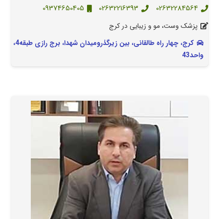
09374650405
02632216393
02632284564
پزشک وست، مو و زیبایی در کرج
کرج، چهار راه طالقانی، بین زیرگذرومیدان شهدا، برج رازی طبقه4،
واحد43