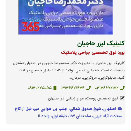
کلینیک لیزر حاجیان
بورد فوق تخصصی جراحی پلاستیک
کلینیک لیزر حاجیان با مدیریت دکتر محمدرضا حاجیان در اصفهان مشغول
به فعالیت است. خدماتی که می توانید از کلینیک لیزر حاجیان دریافت
کنید: هایفوتراپی، مزوتراپی، درمان…
09130275055
03136671434
03136672152
فوق تخصص پوست، مو و زیبایی در اصفهان
اصفهان، شيخ صدوق شمالي، جنب پل هوايي مير، قبل از کاخ
سعادت آباد غربی، ساختمان ١٥٧، طبقه اول، واحد ١١