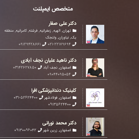
متخصص ایمپلنت
دکتر علی صفار
تهران
,
الهیه
,
زعفرانیه
,
فرشته
,
کامرانیه
,
منطقه
یک
,
نیاوران
,
ولنجک
09129428661
021-22179694
دکتر ناهید علیان نجف آبادی
03142627850
اصفهان
,
نجف آباد
09044095054
کلینیک دندانپزشکی افرا
۰۳۱-۵۲۶۲۴۴۰۰
اصفهان
,
فولادشهر
۰۹۱۳۵۶۲۴۴۰۰
دکتر محمد نورائی
۰۹۱۳۰۰۹۶۰۴۲
اصفهان
,
زرین شهر