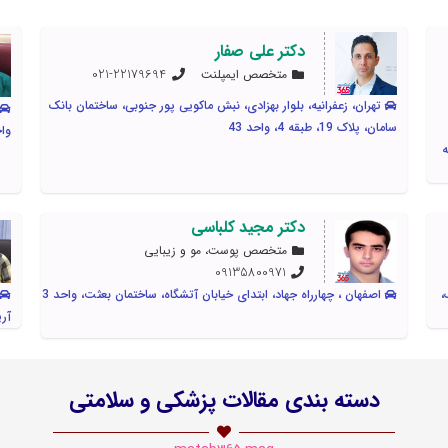
دکتر علی صفار
021-22179694
متخصص ایمپلنت
تهران، زعفرانیه، بلوار بهزادی، نبش ماکویی پور جنوبی، ساختمان بانک
سامان، پلاک 19، طبقه 4، واحد 43
واح
یه
دکتر مجید کلباسی
متخصص پوست، مو و زیبایی
09135800971
تاک،
اصفهان ، چهارراه جهاد، ابتدای خیابان آتشگاه، ساختمان بعثت، واحد 3
آری
دسته بندی مقالات پزشکی و سلامتی