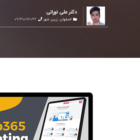
دکتر علی نورائی
09130096042
اصفهان
,
زرین شهر