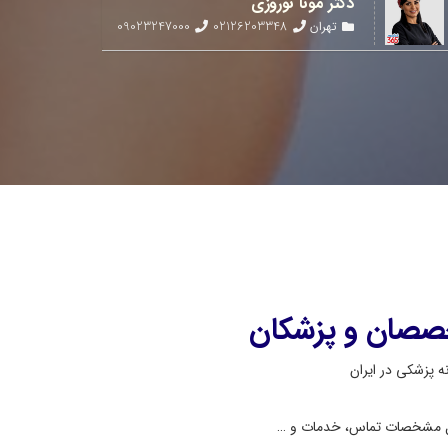
دکتر مونا نوروزی
09023247000
02126203348
تهران
صصان و پزشکان
مل مشخصات تماس، خدمات و …