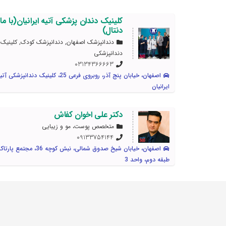
کلینیک دندان پزشکی آتیه ایرانیان(با ما
دنتال)
دندانپزشک اصفهان
,
دندانپزشک کودک
,
کلینیک
دندانپزشکی
03134366663
اصفهان، خیابان پنج آذر، روبروی فرعی 25، کلينيک دندانپزشکی آت
ایرانیان
دکتر علی اخوان کفاش
متخصص پوست، مو و زیبایی
09133754144
اصفهان، خیابان شیخ صدوق شمالی، نبش کوچه 36، مجتمع پار
طبقه دوم، واحد 3