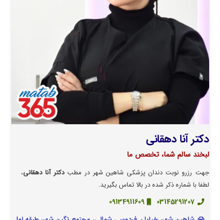
دکتر آنا دهقانی
لبخند سالم شما، تخصص ما
جهت رزرو نوبت دندان پزشکی شاهین شهر در مطب
دکتر آنا دهقانی
،
لطفا با شماره ذکر شده در بالا تماس بگیرید.
09134911609
03145291207
شاهین شهر، خیابان فردوسی شمالی، مجتمع نگین شهر، طبقه اول