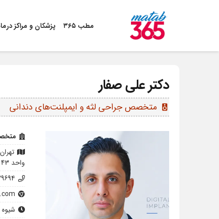
مطب ۳۶۵
پزشکان و مراکز درما
دکتر علی صفار
متخصص جراحی لثه و ایمپلنت‌های دندانی
speaker
متخصص
واحد 43
79694
.com/
شیوه 