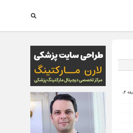
تهران، زعفرانیه، بلوار بهزادی، نبش ماکویی پور جنوبی، ساختمان بانک سامان، پلاک 19، طبقه 4،