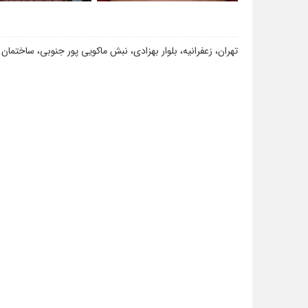
تهران، زعفرانیه، بلوار بهزادی، نبش ماکویی پور جنوبی، ساختمان بانک سامان، پل