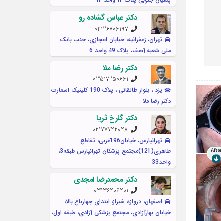
پسیان جنوبی پلاک ۱۴ واحد ۱۴
دکتر عباس گشاده رو
02126706197
تهران، زعفرانیه، خیابان اعجازی، جنب بانک
ملی شعبه آصف، پلاک 49 واحد 6
دکتر رضا ملا
03517250661
یزد ، بلوار طالقانی ، پلاک 190 کلینیک اسمارت
دکتر رضا ملا
دکتر گلرخ ثریا
02177722028
تهرانپارس، خیابان196غربی، تقاطع
طاهری(121)مجتمع پزشکان تهرانپارس طبقه3،
واحد33
دکتر محمدرضا امجدی
03136206201
اصفهان، دروازه شیراز، ابتدای چهارباغ بالا،
خیابان بهارآزادی، مجتمع پزشکی آزادی، طبقه اول،