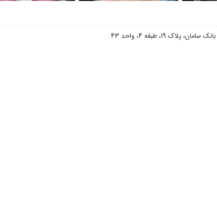
اک 19، طبقه 4، واحد 43