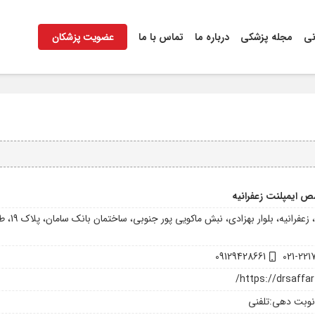
نی
مجله پزشکی
درباره ما
تماس با ما
عضویت پزشکان
 ایمپلنت زعفرانیه
09129428661
021-221
https://drsaffar
نوبت دهی:
تلفنی