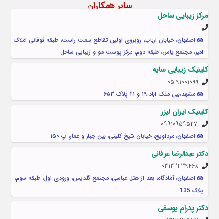
سایر همکاران
مرکز زیبایی ساحل
اصفهان، خیابان ارباب، روبروی اولین تقاطع سمت راست، طبقه فوقانی املاک
امیر، مجتمع یاس، طبقه دوم، مرکز پوست مو و زیبایی ساحل
کلینیک زیبایی سایه
05191001099
مشهد،بین ملک اباد ۱۹ و ۲۱ پلاک ۶۵۳
کلینیک ایران لیزر
۰۹۹۱۰۹۵۹۵۲۷
اصفهان، مرداویج، خیابان شیخ کلینی، بین جبار و عمار، پ ۱۵۰
دکتر عبدالرضا عرفانی
03132239468
اصفهان، آمادگاه، بعد از هتل عباسی، مجتمع گلدیس، ورودی اول، طبقه سوم،
پلاک 135
دکتر پدرام یوسفی