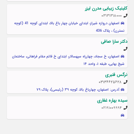
کلینیک زیبایی مدرن لیزر
03131318000
اصفهان دروازه شیراز، ابتدای خیابان چهار باغ بالا، ابتدای کوچه 41 (کوچه
نسترن) ، پلاک 436
دکتر سارا صافی
اصفهان، خ سجاد، چهارراه سپهسالار، ابتدای خ قائم مقام فراهانی، ساختمان
شیخ بهایی، طبقه ۱، واحد ۱۴
نرگس قنبری
۰۳۱۳۶۶۲۵۶۲۸
آدرس: اصفهان، چهارباغ بالا، کوچه ۳۹ (رئیسی)، پلاک ۷۹
سیده بهاره غفاری
02191009994