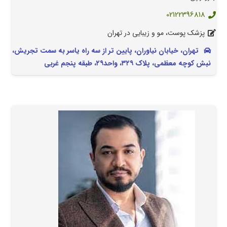
02122396818
پزشک پوست، مو و زیبایی در تهران
تهران، خیابان نیاوران، پایین تر از سه راه یاسر به سمت تجریش،
نبش کوچه معظمی، پلاک ۳۲۹، واحد۲۹، طبقه پنجم غربی