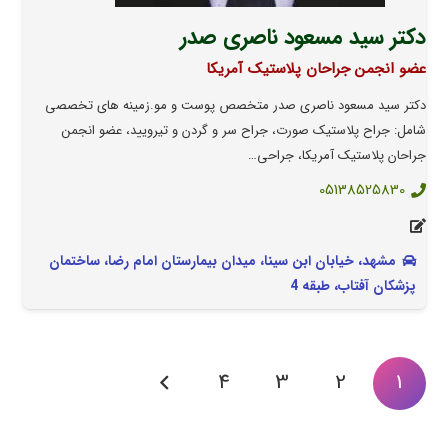
دکتر سید مسعود ناصری صدر
عضو انجمن جراحان پلاستیک آمریکا
دکتر سید مسعود ناصری صدر متخصص پوست و مو.زمینه های تخصصی
شامل: جراح پلاستیک صورت، جراح سر و گردن و تیرویید، عضو انجمن
جراحان پلاستیک آمریکا، جراحی…
05138525830
مشهد، خيابان ابن سينا، ميدان بيمارستان امام رضا، ساختمان
پزشكان آفتاب، طبقه 4
4
3
2
1