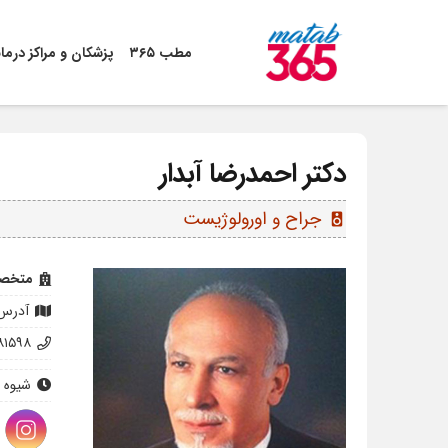
مطب ۳۶۵
پزشکان و مراکز درما
دکتر احمدرضا آبدار
جراح و اورولوژیست
speaker
متخصص
آدرس:
۸۱۵۹۸
شیوه 