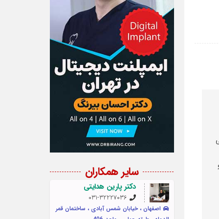
ی
سایر همکاران
دکتر پارین هدایتی
031-32227036
اصفهان ، خیابان شمس آبادی ، ساختمان قمر