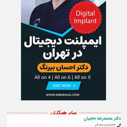
سایر همکاران
دکتر محمدرضا حاجیان
03136671434