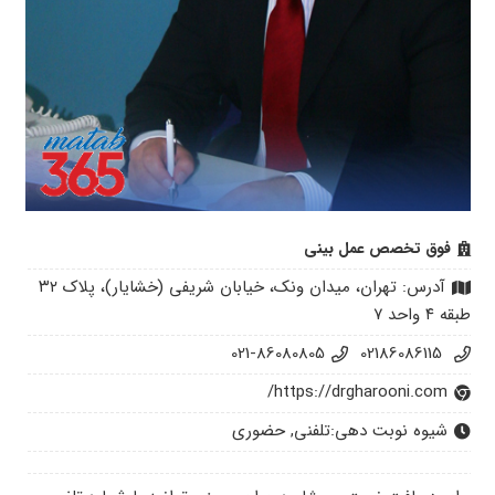
فوق تخصص عمل بینی
آدرس: تهران، میدان ونک، خیابان شریفی (خشایار)، پلاک ۳۲
طبقه ۴ واحد ۷
021-86080805
02186086115
https://drgharooni.com/
شیوه نوبت دهی:
تلفنی, حضوری