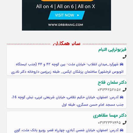
سایر همکاران
فیزیوتراپی التیام
شهرکرد_میدان انقلاب- خیابان ملت- بین کوچه ۴۲ و ۴۴ (جنب ایستگاه
اتوبوس فرخشهر) ساختمان پزشکان اپکس_ طبقه زیرزمین داروخانه دکتر نادری
دکتر سلمان فلاح
۰۳۱۳۶۲۵۲۸۵۷
آدرس: اصفهان، خیابان حکیم نظامی، خیابان شریعتی غربی، نبش کوچه 16،
جنب مسجد امام حسن عسگری، طبقه اول
دکتر مهسا مظاهری
۰۳۱۳۲۳۶۷۴۶۵
آدرس: اصفهان، خیابان شمس آبادی، چهارراه قصر، روبرو بانک ملت، کوی