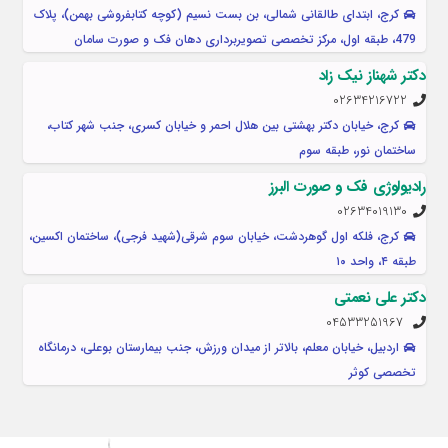
کرج، ابتدای طالقانی شمالی، بن بست نسیم (کوچه کتابفروشی بهمن)، پلاک
479، طبقه اول، مرکز تخصصی تصویربرداری دهان فک و صورت سامان
دکتر شهناز نیک زاد
02634216722
کرج، خیابان دکتر بهشتی بین هلال احمر و خیابان کسری، جنب شهر کتاب،
ساختمان نور، طبقه سوم
رادیولوژی فک و صورت البرز
02634019130
کرج، فلکه اول گوهردشت، خیابان سوم شرقی(شهید فرجی)، ساختمان اکسین،
طبقه ۴، واحد ۱۰
دکتر علی نعمتی
04533251967
اردبیل، خیابان معلم، بالاتر از میدان ورزش، جنب بیمارستان بوعلی، درمانگاه
تخصصی کوثر