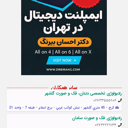
سایر همکاران
رادیولوژی تخصصی دندان، فک و صورت گلشهر
02633555904
کرج - 45 متري گلشهر - نبش کوکب غربي - برج اسلام - طبقه 7 - واحد 21
رادیولوژی فک و صورت سامان
02632229134