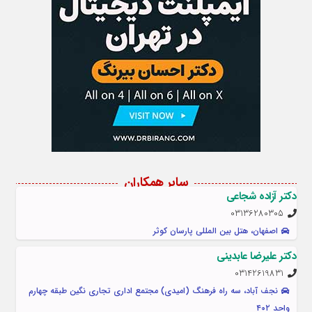
سایر همکاران
دکتر آزاده شجاعی
03136280305
اصفهان، هتل بین المللی پارسان کوثر
دکتر علیرضا عابدینی
03142619831
نجف آباد، سه راه فرهنگ (امیدی) مجتمع اداری تجاری نگین طبقه چهارم
واحد ۴۰۲