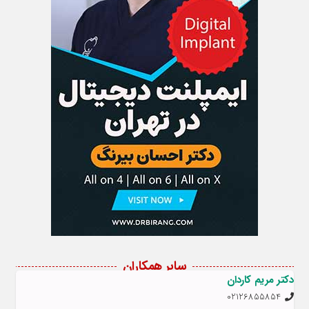
سایر همکاران
دکتر مریم کاردان
02126855854