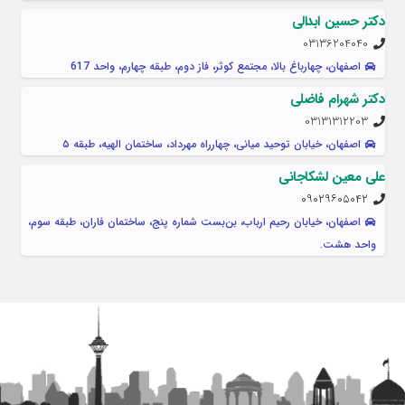
دکتر حسین ابدالی
03136204040
اصفهان، چهارباغ بالا، مجتمع کوثر، فاز دوم، طبقه چهارم، واحد 617
دکتر شهرام فاضلی
03131312203
اصفهان، خیابان توحید میانی، چهارراه مهرداد، ساختمان الهیه، طبقه ۵
علی معین لشکاجانی
۰۹۰۲۹۶۰۵۰۴۲
اصفهان، خیابان رحیم ارباب، بن‌بست شماره پنج، ساختمان فاران، طبقه سوم،
واحد هشت.