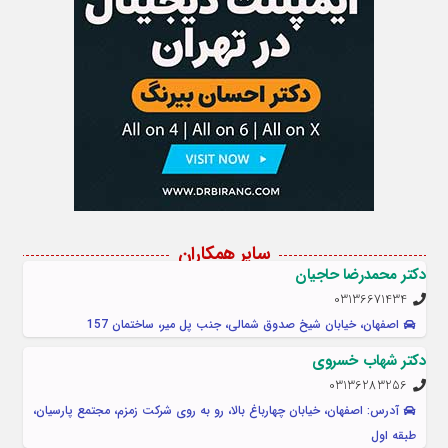
سایر همکاران
دکتر محمدرضا حاجیان
03136671434
اصفهان، خیابان شیخ صدوق شمالی، جنب پل میر، ساختمان 157
دکتر شهاب خسروی
03136283256
آدرس: اصفهان، خیابان چهارباغ بالا، رو به روی شرکت زمزم، مجتمع پارسیان،
طبقه اول