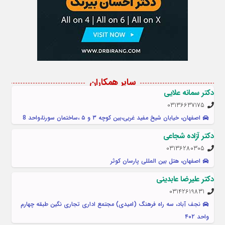
سایر همکاران
دکتر سمانه علایی
03136637175
اصفهان، خیابان شیخ مفید غربی،بین کوچه ۳ و ۵ ،ساختمان سورنا،واحد 8
دکتر آزاده شجاعی
03136280305
اصفهان، هتل بین المللی پارسان کوثر
دکتر علیرضا عابدینی
03142619831
نجف آباد، سه راه فرهنگ (امیدی) مجتمع اداری تجاری نگین طبقه چهارم
واحد ۴۰۲