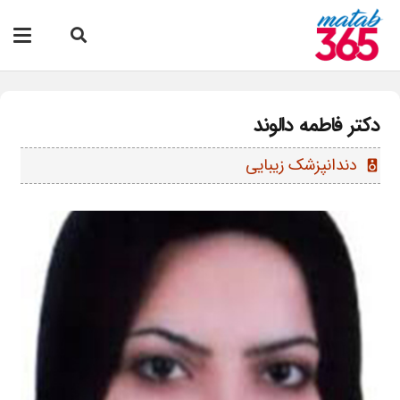
دکتر فاطمه دالوند
دندانپزشک زیبایی
speaker