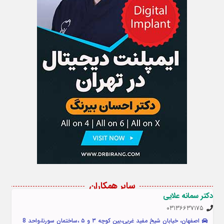
سایر همکاران
دکتر سمانه علایی
03136637175
اصفهان، خیابان شیخ مفید غربی،بین کوچه ۳ و ۵ ،ساختمان سورنا،واحد 8