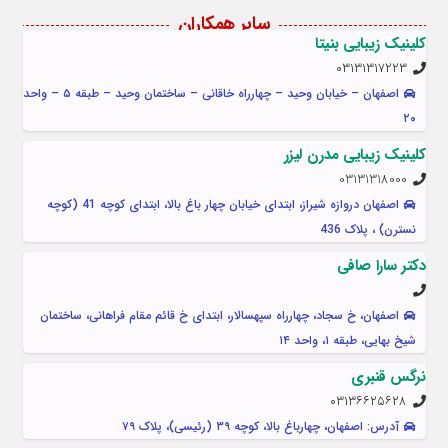
سایر همکاران
کلینیک زیبایی بنیتا
۰۳۱۳۱۳۱۷۲۲۳
اصفهان – خیابان وحید – چهارراه خاقانی – ساختمان وحید – طبقه ۵ – واحد
۲۰
کلینیک زیبایی مدرن لیزر
03131318000
اصفهان دروازه شیراز، ابتدای خیابان چهار باغ بالا، ابتدای کوچه 41 (کوچه
نسترن) ، پلاک 436
دکتر سارا صافی
اصفهان، خ سجاد، چهارراه سپهسالار، ابتدای خ قائم مقام فراهانی، ساختمان
شیخ بهایی، طبقه ۱، واحد ۱۴
نرگس قنبری
۰۳۱۳۶۶۲۵۶۲۸
آدرس: اصفهان، چهارباغ بالا، کوچه ۳۹ (رئیسی)، پلاک ۷۹