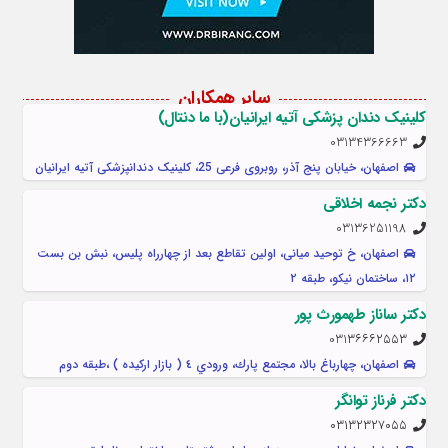
سایر همکاران
کلینیک دندان پزشکی آتیه ایرانیان(با ما دنتال)
03134366663
اصفهان، خیابان پنج آذر، روبروی فرعی 25، کلينيک دندانپزشکی آتیه ایرانیان
دکتر نجمه اخلاقی
03136251198
اصفهان، خ توحید میانی، اولین تقاطع بعد از چهارراه پلیس، نبش بن بست
۱۲، ساختمان نیکو، طبقه ۲
دکتر ساناز طهمورث پور
031٣٦٦٦٢٥٥٣
اصفهان، چهارباغ بالا، مجتمع پارك، ورودي ٤ ( بازار اركيده ) ،طبقه دوم
دکتر فرناز توانگر
۰۳۱۳۲۳۲۷۰۵۵