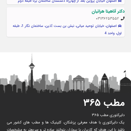
اصفهان خیابان پروین بعد از چهارراه دشتستان ساختمان برنا طبقه دوم
دکتر آناهیتا هراتیان
03136253552
اصفهان، خیابان توحید میانی، نبش بن بست آذین، ساختمان نگار 1، طبقه
اول، واحد 4
مطب ۳۶۵
دایرکتوری مطب 365
یک دایرکتوری با هدف معرفی پزشکان، کلینیک ها و مطب های کشور می
باشد با این هدف که کاربران یا بیماران بتوانند ساده تر و سریعتر به مشخصات