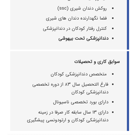
روكش دندان شيرى (ssc)
فضا نگهدارنده دندان های شیری
کنترل رفتار کودکان در دندانپزشکی
دندانپزشکی تحت بیهوشی
سوابق کاری و تحصیلات
متخصص دندانپزشکی کودکان
فارغ التحصيل سال ٨٣ از دوره تخصصى
دندانپزشكى كودكان
داراى بورد تخصصى ناسيونال
داراى ١٣ سال سابقه كار صرفا در زمينه
دندانپزشكى كودكان و ارتودونسى پيشگيرى