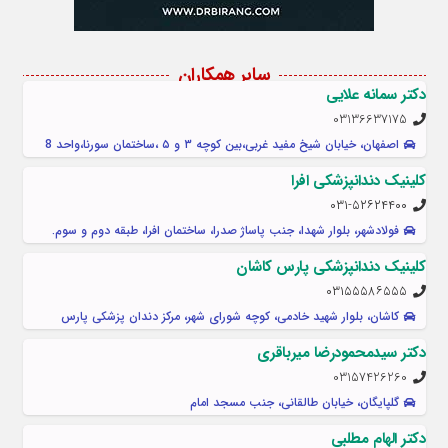
سایر همکاران
دکتر سمانه علایی
03136637175
اصفهان، خیابان شیخ مفید غربی،بین کوچه ۳ و ۵ ،ساختمان سورنا،واحد 8
کلینیک دندانپزشکی افرا
۰۳۱-۵۲۶۲۴۴۰۰
فولادشهر، بلوار شهدا، جنب پاساژ صدرا، ساختمان افرا، طبقه دوم و سوم.
کلینیک دندانپزشکی پارس کاشان
۰۳۱۵۵۵۸۶۵۵۵
کاشان، بلوار شهید خادمی، کوچه شورای شهر، مرکز دندان پزشکی پارس
دکتر سیدمحمودرضا میرباقری
03157426260
گلپایگان، خیابان طالقانی، جنب مسجد امام
دکتر الهام مطلبی