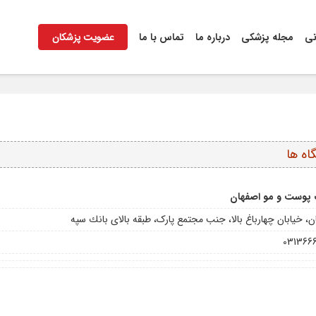
نی
مجله پزشکی
درباره ما
تماس با ما
عضویت پزشکان
اه ها
پوست و مو اصفهان
ن، خیابان چهارباغ بالا، جنب مجتمع پارک، طبقه بالاى بانك سپه
031366