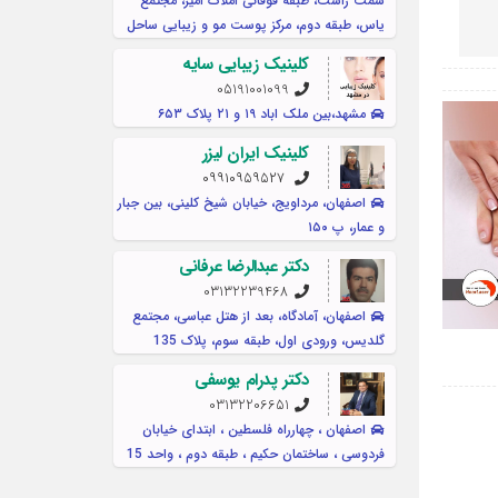
سمت راست، طبقه فوقانی املاک امیر، مجتمع
یاس، طبقه دوم، مرکز پوست مو و زیبایی ساحل
کلینیک زیبایی سایه
05191001099
مشهد،بین ملک اباد ۱۹ و ۲۱ پلاک ۶۵۳
کلینیک ایران لیزر
۰۹۹۱۰۹۵۹۵۲۷
اصفهان، مرداویج، خیابان شیخ کلینی، بین جبار
و عمار، پ ۱۵۰
دکتر عبدالرضا عرفانی
03132239468
اصفهان، آمادگاه، بعد از هتل عباسی، مجتمع
گلدیس، ورودی اول، طبقه سوم، پلاک 135
دکتر پدرام یوسفی
03132206651
اصفهان ، چهارراه فلسطین ، ابتدای خیابان
فردوسی ، ساختمان حکیم ، طبقه دوم ، واحد 15