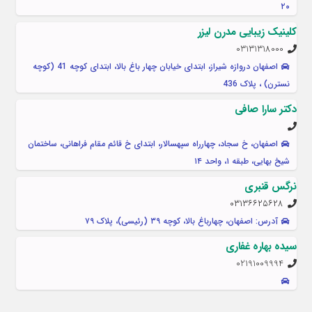
۲۰
کلینیک زیبایی مدرن لیزر
03131318000
اصفهان دروازه شیراز، ابتدای خیابان چهار باغ بالا، ابتدای کوچه 41 (کوچه
نسترن) ، پلاک 436
دکتر سارا صافی
اصفهان، خ سجاد، چهارراه سپهسالار، ابتدای خ قائم مقام فراهانی، ساختمان
شیخ بهایی، طبقه ۱، واحد ۱۴
نرگس قنبری
۰۳۱۳۶۶۲۵۶۲۸
آدرس: اصفهان، چهارباغ بالا، کوچه ۳۹ (رئیسی)، پلاک ۷۹
سیده بهاره غفاری
02191009994