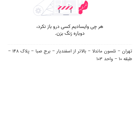
تهران – نلسون ماندلا – بالاتر از اسفندیار – برج صبا – پلاک 148 –
طبقه 10 – واحد 103