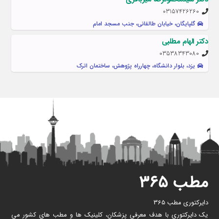
03157426260
گلپایگان، خیابان طالقانی، جنب مسجد امام
دکتر الهام مطلبی
03538343080
یزد، بلوار دانشگاه، چهارراه پژوهش، ساختمان اترک
مطب ۳۶۵
دایرکتوری مطب 365
یک دایرکتوری با هدف معرفی پزشکان، کلینیک ها و مطب های کشور می