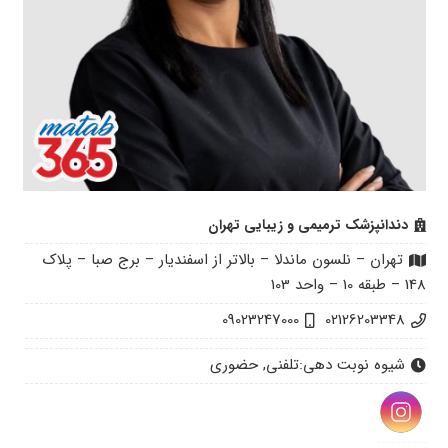
دندانپزشک ترمیمی و زیبایی تهران
تهران – نلسون ماندلا – بالاتر از اسفندیار – برج صبا – پلاک
148 – طبقه 10 – واحد 103
09023247000
02126203348
شیوه نوبت دهی:
تلفنی, حضوری