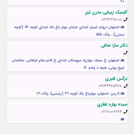
۲۰
کلینیک زیبایی مدرن لیزر
03131318000
اصفهان دروازه شیراز، ابتدای خیابان چهار باغ بالا، ابتدای کوچه 41 (کوچه
نسترن) ، پلاک 436
دکتر سارا صافی
اصفهان، خ سجاد، چهارراه سپهسالار، ابتدای خ قائم مقام فراهانی، ساختمان
شیخ بهایی، طبقه ۱، واحد ۱۴
نرگس قنبری
۰۳۱۳۶۶۲۵۶۲۸
آدرس: اصفهان، چهارباغ بالا، کوچه ۳۹ (رئیسی)، پلاک ۷۹
سیده بهاره غفاری
02191009994