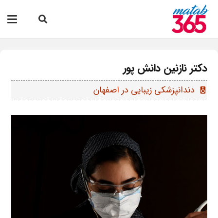
دکتر نازنین دانش پور
دندانپزشکی زیبایی در اصفهان
speaker