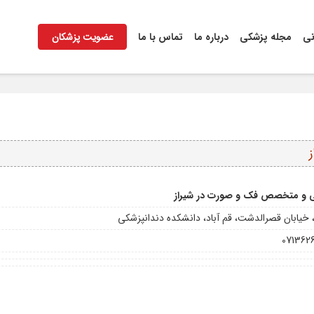
نی
مجله پزشکی
درباره ما
تماس با ما
عضویت پزشکان
 و متخصص فک و صورت در شیراز
، خیابان قصرالدشت، قم آباد، دانشکده دندانپزشکی
071362