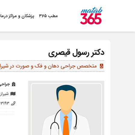
مطب ۳۶۵
پزشکان و مراکز درما
دکتر رسول قیصری
متخصص جراحی دهان و فک و صورت در شیراز
speaker
جراحی
شیراز
63193