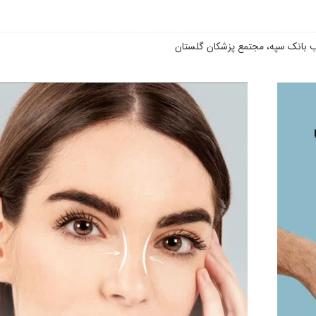
نب بانک سپه، مجتمع پزشکان گلستان