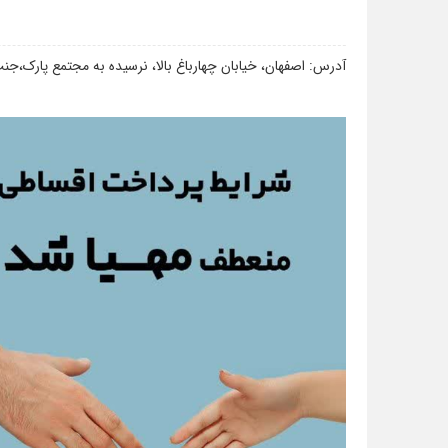
آدرس: اصفهان، خیابان چهارباغ بالا، نرسیده به مجتمع پارک،ج