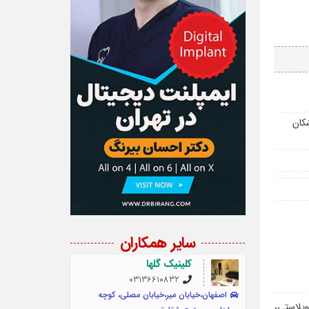
کان
سایر همکاران
کلینیک گلها
03136610832
اصفهان،خیابان میر،خیابان مصلی، کوچه
پلاستی،