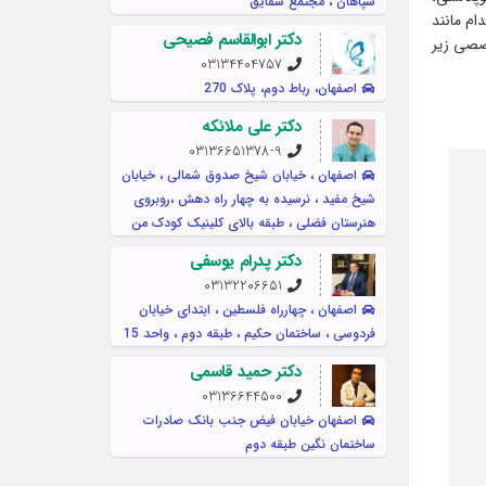
سپاهان ، مجتمع شقایق
ام مانند
دکتر ابوالقاسم فصیحی
صصی زیر
03134404757
اصفهان، رباط دوم، پلاک 270
دکتر علی ملائکه
03136651378-9
اصفهان ، خیابان شیخ صدوق شمالی ، خیابان
شیخ مفید ، نرسیده به چهار راه دهش ،روبروی
هنرستان فضلی ، طبقه بالای کلینیک کودک من
دکتر پدرام یوسفی
03132206651
اصفهان ، چهارراه فلسطین ، ابتدای خیابان
فردوسی ، ساختمان حکیم ، طبقه دوم ، واحد 15
دکتر حمید قاسمی
03136644500
اصفهان خیابان فیض جنب بانک صادرات
ساختمان نگین طبقه دوم