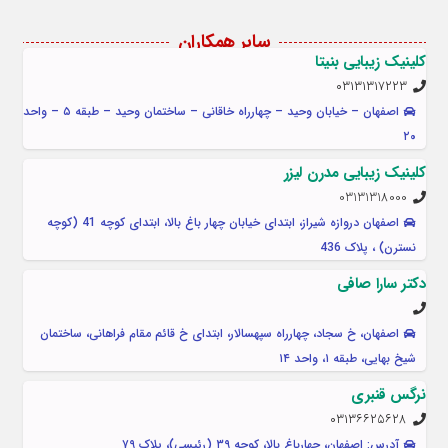
سایر همکاران
کلینیک زیبایی بنیتا
۰۳۱۳۱۳۱۷۲۲۳
اصفهان – خیابان وحید – چهارراه خاقانی – ساختمان وحید – طبقه ۵ – واحد
۲۰
کلینیک زیبایی مدرن لیزر
03131318000
اصفهان دروازه شیراز، ابتدای خیابان چهار باغ بالا، ابتدای کوچه 41 (کوچه
نسترن) ، پلاک 436
دکتر سارا صافی
اصفهان، خ سجاد، چهارراه سپهسالار، ابتدای خ قائم مقام فراهانی، ساختمان
شیخ بهایی، طبقه ۱، واحد ۱۴
نرگس قنبری
۰۳۱۳۶۶۲۵۶۲۸
آدرس: اصفهان، چهارباغ بالا، کوچه ۳۹ (رئیسی)، پلاک ۷۹