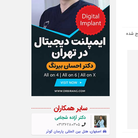
رج شده
سایر همکاران
دکتر آزاده شجاعی
03136280305
اصفهان، هتل بین المللی پارسان کوثر