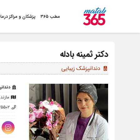
مطب ۳۶۵
پزشکان و مراکز درما
دکتر ثمینه بادله
دندانپزشک‌ زیبایی
speaker
دندان
مازند
۲۵۵۰۲