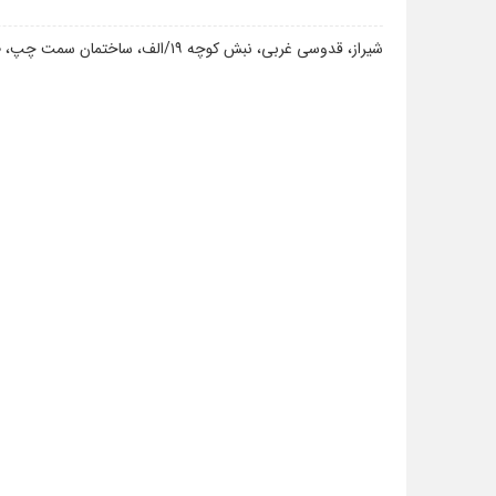
شیراز، قدوسی غربی، نبش کوچه ۱۹/الف، ساختمان سمت چپ، طبقه ۱ واحد ۳