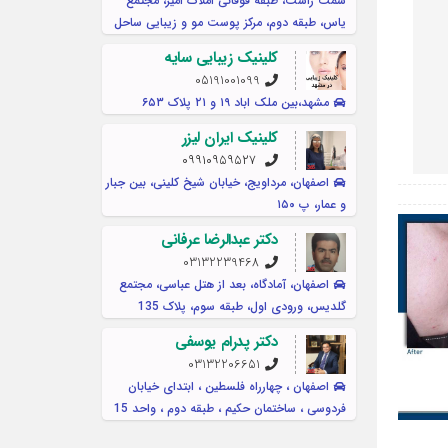
سمت راست، طبقه فوقانی املاک امیر، مجتمع
یاس، طبقه دوم، مرکز پوست مو و زیبایی ساحل
کلینیک زیبایی سایه
05191001099
مشهد،بین ملک اباد ۱۹ و ۲۱ پلاک ۶۵۳
کلینیک ایران لیزر
۰۹۹۱۰۹۵۹۵۲۷
اصفهان، مرداویج، خیابان شیخ کلینی، بین جبار
و عمار، پ ۱۵۰
دکتر عبدالرضا عرفانی
03132239468
اصفهان، آمادگاه، بعد از هتل عباسی، مجتمع
گلدیس، ورودی اول، طبقه سوم، پلاک 135
دکتر پدرام یوسفی
03132206651
اصفهان ، چهارراه فلسطین ، ابتدای خیابان
فردوسی ، ساختمان حکیم ، طبقه دوم ، واحد 15