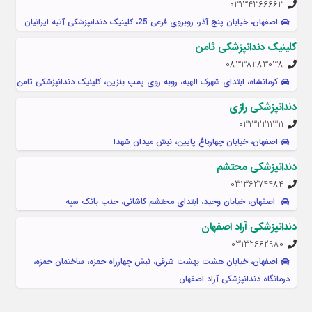
03134366663
اصفهان، خیابان پنج آذر، روبروی فرعی 25، کلينيک دندانپزشکی آتیه ایرانیان
کلینیک دندانپزشکی ثامن
08338283038
کرمانشاه، ابتدای شهرک الهیه، روبه روی پمپ بنزین، کلینیک دندانپزشکی ثامن
دندانپزشکی رازی
03132211311
اصفهان، خیابان چهارباغ پایین، نبش میدان شهدا
دندانپزشکی محتشم
03136274484
اصفهان، خیابان وحید، ابتدای محتشم کاشانی، جنب بانک سپه
دندانپزشکی آراد اصفهان
03132662980
اصفهان، خیابان هشت بهشت شرقی، نبش چهارراه حمزه، ساختمان حمزه،
درمانگاه دندانپزشکی آراد اصفهان