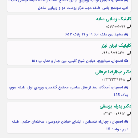
اصفهان، خیابان ارباب، روبروی اولین تقاطع سمت راست، طبقه فوقانی املاک
امیر، مجتمع یاس، طبقه دوم، مرکز پوست مو و زیبایی ساحل
کلینیک زیبایی سایه
05191001099
مشهد،بین ملک اباد ۱۹ و ۲۱ پلاک ۶۵۳
کلینیک ایران لیزر
۰۹۹۱۰۹۵۹۵۲۷
اصفهان، مرداویج، خیابان شیخ کلینی، بین جبار و عمار، پ ۱۵۰
دکتر عبدالرضا عرفانی
03132239468
اصفهان، آمادگاه، بعد از هتل عباسی، مجتمع گلدیس، ورودی اول، طبقه سوم،
پلاک 135
دکتر پدرام یوسفی
03132206651
اصفهان ، چهارراه فلسطین ، ابتدای خیابان فردوسی ، ساختمان حکیم ، طبقه
دوم ، واحد 15