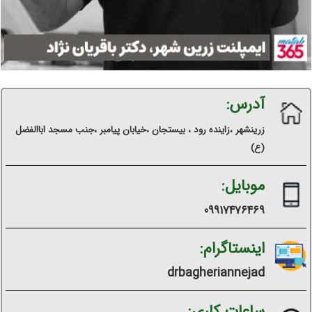
آدرس:
زرینشهر ،زاینده رود ، بیستجان ،خیابان پیامبر ،جنب مسجد اباالفضل
(ع)
موبایل:
09917476469
اینستاگرام:
drbagheriannejad
ساعات کاری: