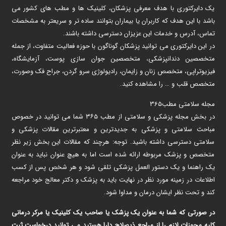
یک دایرکتوری با هدف معرفی پزشکان، کلینیک ها و مطب های کشور می
باشد با این هدف که کاربران یا بیماران بتوانند ساده تر و سریعتر به مشخصات
تماس، آدرس و خدمات این عزیزان دسترسی داشته باشند.
در این دایرکتوری می توانید پزشکان گوناگون با حوزه فعالیت متفاوت، از جمله
متخصصین دندانپزشکی، متخصصین جوان سازی پوست، آزمایشگاه،
فیزیوتراپی، متخصص زنان و زایمان، رادیولوژی سرو گردن، جراح فک وصورت،
متخصص قلب و … را مشاهده کنید.
مجله سلامتی مطب365
در بخش مجله پزشکی و سلامتی از مطب ۳۶۵ شما می توانید در خصوص
مباحث سلامتی و پزشکی به جدیدترین و معتبرترین مقالات پزشکی و
سلامتی دسترسی داشته باشید. توجه: هرچند که مقالات این بخش زیر نظر
متخصص و پزشک مربوطه ارائه شده است اما به هیچ عنوان نباید به عنوان
یک راهنما و یک دستور العمل پزشکی تلقی شود و هر شخص پس از کسب
اطلاعات در زمینه مورد نظر در نهایت باید به پزشک و دکتر معالج خود مراجعه
کند و تحت نظر ایشان درمان و مداوا شود.
در صورتی که شما به عنوان یک پزشک یا صاحب یک کلینیک یا مرکر درمانی
کلیه مجوزات لازم را از مراجع ذیصلاح دارا هستید می توانید درخواست ثبت