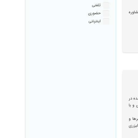
تلفنی
اوره
حضوری
اینترنتی
ده در
 و با
رها و
لیزری