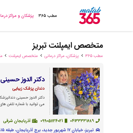
مطب ۳۶۵
پزشکان و مراکز درما
متخصص ایمپلنت تبریز
مطب ۳۶۵
پزشکان،‌ مراکز درمانی
متخصص ایمپلنت
مت
دکتر الدوز حسینی
دندان پزشک زیبایی
دکتر الدوز حسینی دندانپزشک
می توانید با شماره تلفن های
۰۴۱۳۳۳۳۱۶۸۹
09905724021
آذربایجان شرقی
تبریز، خیابان ۱۷ شهریور جدید، برج آذربایجان، طبقه ۱۵، واحد E و ﺗﺒﺮﻳﺰ، ﺑﻠﻮار وﻟﻴﻌﺼﺮ، ﻣﺎﺑﻴﻦ ﻓﺮوﻏﯽ و ﭼﻬﺎر راه ﺷﺮﻳﻌﺘﯽ، ﺳﺎﺧﺘﻤﺎن ۱۰۱