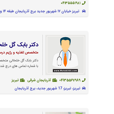
۰۴۱۳۵۵۵۱۹۸۱
تبریز خیابان ۱۷ شهریور جدید برج آذربایجان طبقه ۱۴ واحد G
دکتر بابک گل خلخ
متخصص تغذیه و رژیم درما
دکتر بابک گل خلخالی متخصص 
با شماره تماس های درج شده 
04135567989
آذربایجان شرقی
تبریز
تبریز، تبریز، 17 شهریور جدید، برج آذربایجان