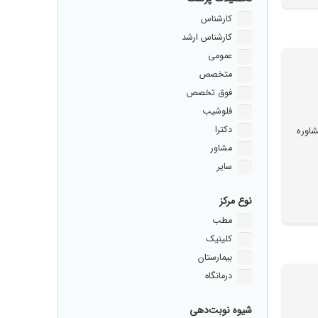
کارشناس
کارشناس ارشد
عمومی
متخصص
فوق تخصص
فلوشیب
دکترا
اوره
مشاور
سایر
نوع مرکز
مطب
کلینیک
بیمارستان
درمانگاه
شیوه نوبت‌دهی