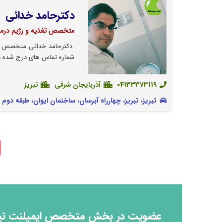
دکترحامد خدائی
متخصص تغذیه و رژیم درما
دکترحامد خدائی متخصص تغذی
شماره تماس های درج شده در 
04133373119
آذربایجان شرقی
تبریز
تبریز، تبریز، چهارراه آبرسان، ساختمان ایوان، طبقه دوم
عضویت در بخش متخصص ایمپلنت تبریز