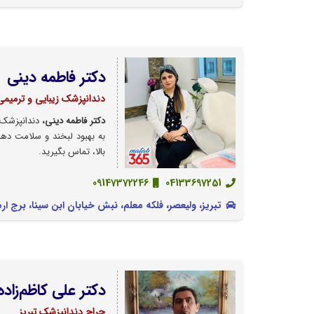
دکتر فاطمه دینی
دندانپزشک زیبایی و ترمیمی 
دکتر فاطمه دینی،
دندانپزشک ح
به بهبود لبخند و سلامت دهان
بالا، تماس بگیرید.
09147372246
04133697251
تبریز، ولیعصر، فلکه معلم، نبش خیابان ابن سینا، برج ارم، طبقه ۲
دکتر علی کاظم‌زاده
جراح دندانپزشک تبریز