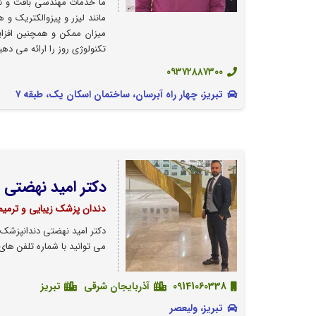
ما خدمات مهندسی بافت و نرم
مانند لیزر و پیزوالکتریک و
میزان ممکن و همچنین افزا
تکنولوژی روز را ارائه می دهی
۰۹۳۷۲۸۸۷۳۰۰
تبریز، چهار راه آبرسان، ساختمان اسکان یک، طبقه ۷
دکتر امید نهضتی
دندان پزشک زیبایی و ترمیم
دکتر امید نهضتی دندانپزشک 
می توانید با شماره تلفن های
09141060338
آذربایجان شرقی
تبریز
تبريز، وليعصر