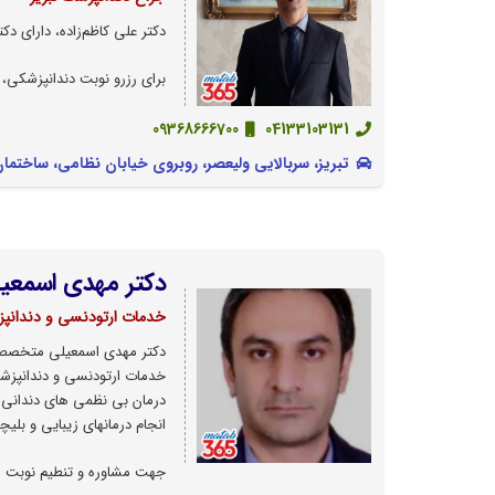
دکتر علی کاظم‌زاده، دارای دک
برای رزرو نوبت دندانپزشکی، در
09368666700
04133103131
تبریز، سربالایی ولیعصر، روبروی خیابان نظامی، ساختمان 
دکتر مهدی اسمعی
خدمات ارتودنسی و دندانپز
دکتر مهدی اسمعیلی متخصص ا
خدمات ارتودنسی و دندانپزش
درمان بی نظمی های دندانی و
انجام درمانهای زیبایی و بلی
جهت مشاوره و تنطیم نوبت مع