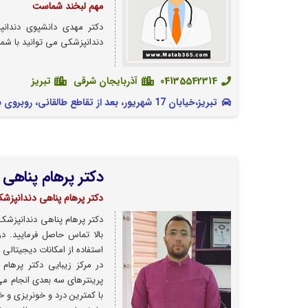
مهم لبخند شماست
دکتر مهدی دانشپوی دندانپ
دندانپزشکی می توانید با شم
04135542314
آذربایجان شرقی
تبریز
تبریز،خیابان 17 شهریور، بعد از تقاطع طالقانی، روبروی بانک پاسارگاد
دکتر پرهام پناهی
دکتر پرهام پناهی دندانپزشک
دکتر پرهام پناهی دندانپزشک 
بالا تماس حاصل فرمایید. د
استفاده از امکانات دیجیتالی 
در مرکز زیبایی دکتر پرهام 
پرینترهای سه بعدی انجام می
با کمترین درد و خونریزی و خ