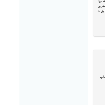
ت روز
مترین
ق با
شکی