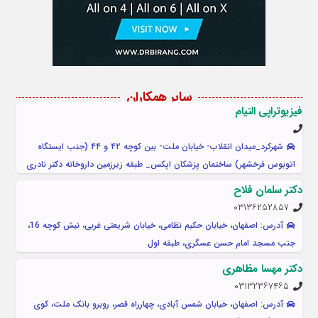
سایر همکاران
فیزیوتراپی التیام
شهرکرد_میدان انقلاب- خیابان ملت- بین کوچه ۴۲ و ۴۴ (جنب ایستگاه
اتوبوس فرخشهر) ساختمان پزشکان اپکس_ طبقه زیرزمین داروخانه دکتر نادری
دکتر سلمان فلاح
۰۳۱۳۶۲۵۲۸۵۷
آدرس: اصفهان، خیابان حکیم نظامی، خیابان شریعتی غربی، نبش کوچه 16،
جنب مسجد امام حسن عسگری، طبقه اول
دکتر مهسا مظاهری
۰۳۱۳۲۳۶۷۴۶۵
آدرس: اصفهان، خیابان شمس آبادی، چهارراه قصر، روبرو بانک ملت، کوی