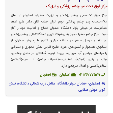
مرکز فوق تخصص چشم پزشکی و لیزیک
مرکز فوق تخصصی چشم پزشکی و لیزیک صدرای اصفهان در سال
۱۳۸۲بدست پدر چشم پزشکی نویم ایران جناب آقای دکتر علی اصغر
خدادوست در خیابان بلوار دانشگاه اصفهان افتتاح و فعالیت خود را آغاز
نمود. مرکز چشم صدرا مجهز به پیشرفته ترین دستگاه۲های چشم پزشکی
روز دنیا و درحال حاضر در منطقه مرکزی کشور با پذیرش بیماران از
استانهای همجوار و کشورهای حوزه خلیج فارس نقش محوری و بسزائی
را دراعمال جراحی آب مروارید ،پیوند قرنیه، گذاشتن لنز داخل چشمی،
ویتره و رتین (شبکیه)، استرابیسم(انحراف چشم)، آب سیاه(گلوکوم)
،بلفاروپلاستی و اعمال سرپایی دارد.
03136277539
اصفهان
اصفهان
اصفهان- خیابان بلوار دانشگاه، مقابل درب شمالی دانشگاه، نبش
کوی موذن صفایی