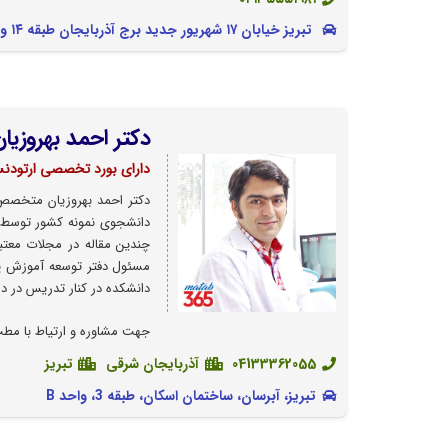
تبریز خیابان ۱۷ شهریور جدید برج آذربایجان طبقه ۱۴ واحد G
دکتر احمد بهروزیان
دارای بورد تخصصی ارتودن
دکتر احمد بهروزیان متخصص 
دانشجوی نمونه کشور توسط 
چندین مقاله در مجلات معتبر
مسئول دفتر توسعه آموزش پ
دانشکده در کنار تدریس در دا
جهت مشاوره و ارتیاط با مطب 
04133362055
آذربایجان شرقی
تبریز
تبریز، آبرسان، ساختمان اسکان، طبقه 3، واحد B