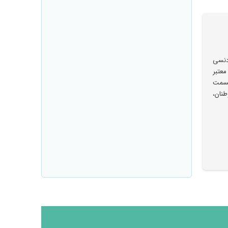
دنسی
معتبر
 قسمت
نان،