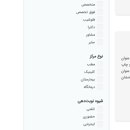
متخصص
فوق تخصص
فلوشیب
دکترا
مشاور
سایر
نوع مرکز
نوان
مطب
 چاپ
عنوان
کلینیک
خشان
بیمارستان
درمانگاه
شیوه نوبت‌دهی
تلفنی
حضوری
اینترنتی