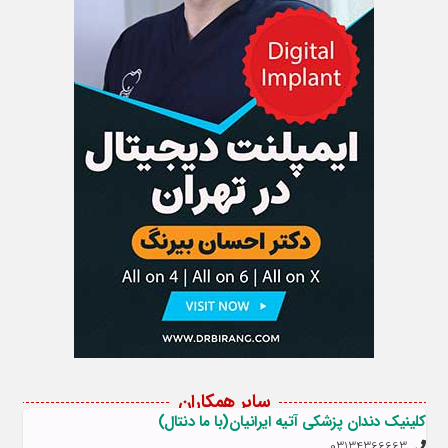
سایر همکاران
کلینیک دندان پزشکی آتیه ایرانیان(با ما دنتال)
03134366663