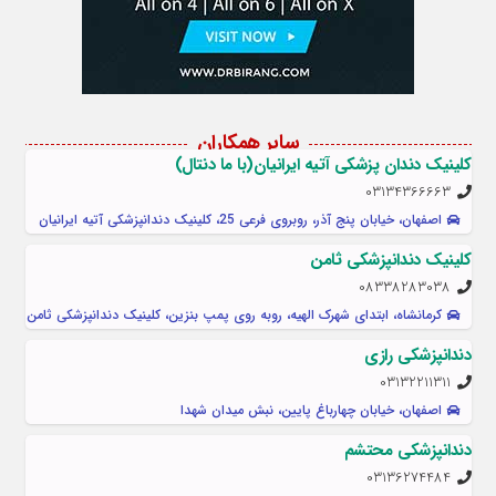
سایر همکاران
کلینیک دندان پزشکی آتیه ایرانیان(با ما دنتال)
03134366663
اصفهان، خیابان پنج آذر، روبروی فرعی 25، کلينيک دندانپزشکی آتیه ایرانیان
کلینیک دندانپزشکی ثامن
08338283038
کرمانشاه، ابتدای شهرک الهیه، روبه روی پمپ بنزین، کلینیک دندانپزشکی ثامن
دندانپزشکی رازی
03132211311
اصفهان، خیابان چهارباغ پایین، نبش میدان شهدا
دندانپزشکی محتشم
03136274484