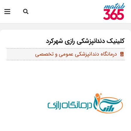
کلینیک دندانپزشکی رازی شهرکرد
درمانگاه دندانپزشکی عمومی و تخصصی
speaker