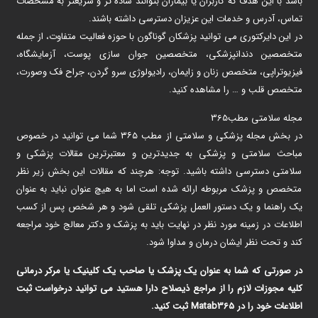
باشد با این هدف که کاربران یا بیماران بتوانند ساده تر و سریعتر به مشخصات
تماس، آدرس و خدمات این عزیزان دسترسی داشته باشند.
در این دایرکتوری می توانید پزشکان گوناگون با حوزه فعالیت متفاوت، از جمله
متخصصین دندانپزشکی، متخصصین جوان سازی پوست، آزمایشگاه،
فیزیوتراپی، متخصص زنان و زایمان، رادیولوژی سرو گردن، جراح فک وصورت،
متخصص قلب و … را مشاهده کنید.
مجله سلامتی مطب365
در بخش مجله پزشکی و سلامتی از مطب ۳۶۵ شما می توانید در خصوص
مباحث سلامتی و پزشکی به جدیدترین و معتبرترین مقالات پزشکی و
سلامتی دسترسی داشته باشید. توجه: هرچند که مقالات این بخش زیر نظر
متخصص و پزشک مربوطه ارائه شده است اما به هیچ عنوان نباید به عنوان
یک راهنما و یک دستور العمل پزشکی تلقی شود و هر شخص پس از کسب
اطلاعات در زمینه مورد نظر در نهایت باید به پزشک و دکتر معالج خود مراجعه
کند و تحت نظر ایشان درمان و مداوا شود.
در صورتی که شما به عنوان یک پزشک یا صاحب یک کلینیک یا مرکر درمانی
کلیه مجوزات لازم را از مراجع ذیصلاح دارا هستید می توانید درخواست ثبت
اطلاعات خود را در Matab365 ثبت کنید.