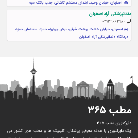
اصفهان، خیابان وحید، ابتدای محتشم کاشانی، جنب بانک سپه
دندانپزشکی آراد اصفهان
03132662980
اصفهان، خیابان هشت بهشت شرقی، نبش چهارراه حمزه، ساختمان حمزه،
درمانگاه دندانپزشکی آراد اصفهان
مطب ۳۶۵
دایرکتوری مطب 365
یک دایرکتوری با هدف معرفی پزشکان، کلینیک ها و مطب های کشور می