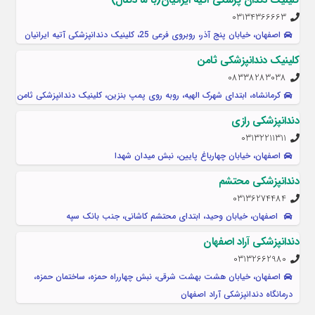
03134366663
اصفهان، خیابان پنج آذر، روبروی فرعی 25، کلينيک دندانپزشکی آتیه ایرانیان
کلینیک دندانپزشکی ثامن
08338283038
کرمانشاه، ابتدای شهرک الهیه، روبه روی پمپ بنزین، کلینیک دندانپزشکی ثامن
دندانپزشکی رازی
03132211311
اصفهان، خیابان چهارباغ پایین، نبش میدان شهدا
دندانپزشکی محتشم
03136274484
اصفهان، خیابان وحید، ابتدای محتشم کاشانی، جنب بانک سپه
دندانپزشکی آراد اصفهان
03132662980
اصفهان، خیابان هشت بهشت شرقی، نبش چهارراه حمزه، ساختمان حمزه،
درمانگاه دندانپزشکی آراد اصفهان