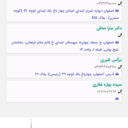
03131318000
اصفهان دروازه شیراز، ابتدای خیابان چهار باغ بالا، ابتدای کوچه 41 (کوچه
نسترن) ، پلاک 436
دکتر سارا صافی
اصفهان، خ سجاد، چهارراه سپهسالار، ابتدای خ قائم مقام فراهانی، ساختمان
شیخ بهایی، طبقه ۱، واحد ۱۴
نرگس قنبری
۰۳۱۳۶۶۲۵۶۲۸
آدرس: اصفهان، چهارباغ بالا، کوچه ۳۹ (رئیسی)، پلاک ۷۹
سیده بهاره غفاری
02191009994