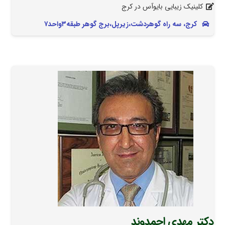
کلینیک زیبایی بایوآس در کرج
کرج، سه راه گوهردشت،زیرپل،برج گوهر طبقه۳واحد۷
دکتر مهدی احمدوند