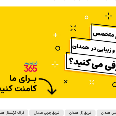
اکس همدان
تزریق ژل همدان
تزریق چربی همدان
آر اف فرکشنال هم