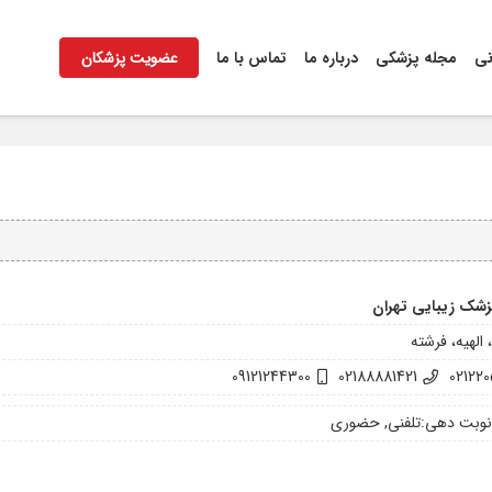
نی
مجله پزشکی
درباره ما
تماس با ما
عضویت پزشکان
زشک زیبایی تهران
 الهیه، فرشته
09121244300
02188881421
021220
نوبت دهی:
تلفنی, حضوری