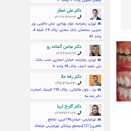
پسیان جنوبی پلاک ۱۴ واحد ۱۴
دکتر علی صفار
021-22179694
تهران، زعفرانیه، بلوار بهزادی، نبش ماکویی پور
جنوبی، ساختمان بانک سامان، پلاک 19، طبقه 4،
واحد 43
دکتر عباس گشاده رو
02126706197
تهران، زعفرانیه، خیابان اعجازی، جنب بانک
ملی شعبه آصف، پلاک 49 واحد 6
دکتر رضا ملا
03517250661
یزد ، بلوار طالقانی ، پلاک 190 کلینیک اسمارت
دکتر رضا ملا
دکتر گلرخ ثریا
02177722028
تهرانپارس، خیابان196غربی، تقاطع
طاهری(121)مجتمع پزشکان تهرانپارس طبقه3،