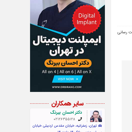
مت رسانی
سایر همکاران
دکتر احسان بیرنگ
02126355128
تهران، زعفرانیه، خیابان مقدس اردبیلی خیابان