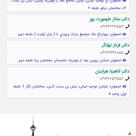
اصفهان، خ توحید میانی، اولین تقاطع بعد از چهارراه پلیس، نبش بن بست
۱۲، ساختمان نیکو، طبقه ۲
دکتر ساناز طهمورث پور
031٣٦٦٦٢٥٥٣
اصفهان، چهارباغ بالا، مجتمع پارك، ورودي ٤ ( بازار اركيده ) ،طبقه دوم
دکتر فرناز توانگر
۰۳۱۳۲۳۲۷۰۵۵
اصفهان خیابان پروین بعد از چهارراه دشتستان ساختمان برنا طبقه دوم
دکتر آناهیتا هراتیان
03136253552
اصفهان، خیابان توحید میانی، نبش بن بست آذین، ساختمان نگار 1، طبقه
اول، واحد 4