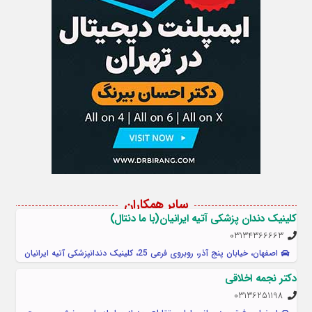
سایر همکاران
کلینیک دندان پزشکی آتیه ایرانیان(با ما دنتال)
03134366663
اصفهان، خیابان پنج آذر، روبروی فرعی 25، کلينيک دندانپزشکی آتیه ایرانیان
دکتر نجمه اخلاقی
03136251198