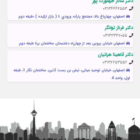
دکتر ساناز طهمورث پور
031٣٦٦٦٢٥٥٣
اصفهان، چهارباغ بالا، مجتمع پارك، ورودي ٤ ( بازار اركيده ) ،طبقه دوم
دکتر فرناز توانگر
۰۳۱۳۲۳۲۷۰۵۵
اصفهان خیابان پروین بعد از چهارراه دشتستان ساختمان برنا طبقه دوم
دکتر آناهیتا هراتیان
03136253552
اصفهان، خیابان توحید میانی، نبش بن بست آذین، ساختمان نگار 1، طبقه
اول، واحد 4