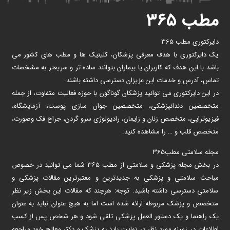
مطب ۳۶۵
دایرکتوری مطب 365
یک دایرکتوری با هدف معرفی پزشکان، کلینیک ها و مطب های کشور می
باشد با این هدف که کاربران یا بیماران بتوانند ساده تر و سریعتر به مشخصات
تماس، آدرس و خدمات این عزیزان دسترسی داشته باشند.
در این دایرکتوری می توانید پزشکان گوناگون با حوزه فعالیت متفاوت، از جمله
متخصصین دندانپزشکی، متخصصین جوان سازی پوست، آزمایشگاه،
فیزیوتراپی، متخصص زنان و زایمان، رادیولوژی سرو گردن، جراح فک وصورت،
متخصص قلب و … را مشاهده کنید.
مجله سلامتی مطب365
در بخش مجله پزشکی و سلامتی از مطب ۳۶۵ شما می توانید در خصوص
مباحث سلامتی و پزشکی به جدیدترین و معتبرترین مقالات پزشکی و
سلامتی دسترسی داشته باشید. توجه: هرچند که مقالات این بخش زیر نظر
متخصص و پزشک مربوطه ارائه شده است اما به هیچ عنوان نباید به عنوان
یک راهنما و یک دستور العمل پزشکی تلقی شود و هر شخص پس از کسب
اطلاعات در زمینه مورد نظر در نهایت باید به پزشک و دکتر معالج خود مراجعه