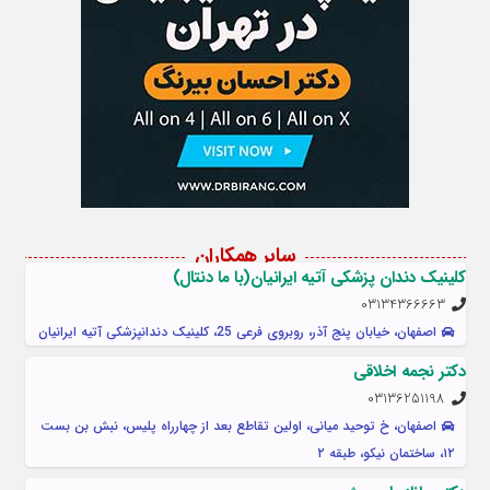
سایر همکاران
کلینیک دندان پزشکی آتیه ایرانیان(با ما دنتال)
03134366663
اصفهان، خیابان پنج آذر، روبروی فرعی 25، کلينيک دندانپزشکی آتیه ایرانیان
دکتر نجمه اخلاقی
03136251198
اصفهان، خ توحید میانی، اولین تقاطع بعد از چهارراه پلیس، نبش بن بست
۱۲، ساختمان نیکو، طبقه ۲