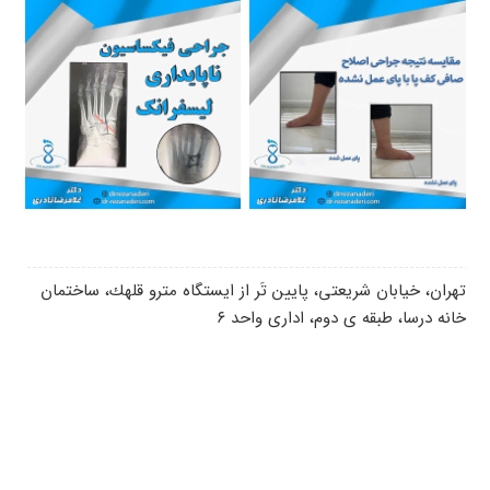
تهران، خیابان شريعتى، پايين تَر از ايستگاه مترو قلهك، ساختمان
خانه درسا، طبقه ى دوم، ادارى واحد ٦