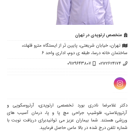
متخصص ارتوپدی در تهران
تهران، خیابان شريعتى، پايين تَر از ايستگاه مترو قلهك،
ساختمان خانه درسا، طبقه ى دوم، ادارى واحد ٦
۰۹۱۲۹۶۴۳۸۰۷
02122624174
دکتر غلامرضا نادری بورد تخصصی ارتوپدی، آرتروسکوپی و
آرتروپلاستی، فلوشیپ جراحی مچ پا و پا، درمان آسیب های
ورزشی هستند. شما بیماران عزیز می توانیدبرای دریافت نوبت با
شماره تلفن درج شده در بالا ماس حاصل فرمایید.