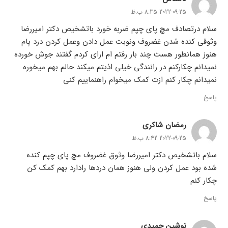
2022-09-25 8:35 ب.ظ
سلام درتصادف مچ پای چپم ضربه خورد باتشخیص دکتر امیررضا
وثوقی کنده شدن غضروف ونوبت عمل دادن وعمل کردن درد پام
هنوز همانطور هست چند بار رفتم ام ارای کردم گفتند جوش خورده
نمیدانم چکارکنم در رانندگی خیلی اذیتم میکند حالم بهم میخوره
نمیدانم چکار کنم ازت کمک میخوام راهنماییم کنی
پاسخ
رمضان شاکری
2022-09-25 8:42 ب.ظ
سلام باتشخیص دکتر امیررضا وثوق غضروف مچ پای چپم کنده
شده بود عمل کردن ولی هنوز همان دردها رادارد بهم کمک کن
چکار کنم
پاسخ
نوشین حمیدی