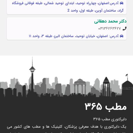
آدرس:اصفهان، چهارراه توحید، ابتدای توحید شمالی، طبقه فوقانی فروشگاه
گراد، ساختمان آوین، طبقه اول، واحد 2
دکتر محمد دهقانی
۰۳۱۳۶۲۶۳۶۲۷
آدرس: اصفهان، خیابان توحید، ساختمان البرز، طبقه ۳، واحد ۱۱
مطب ۳۶۵
دایرکتوری مطب 365
یک دایرکتوری با هدف معرفی پزشکان، کلینیک ها و مطب های کشور می