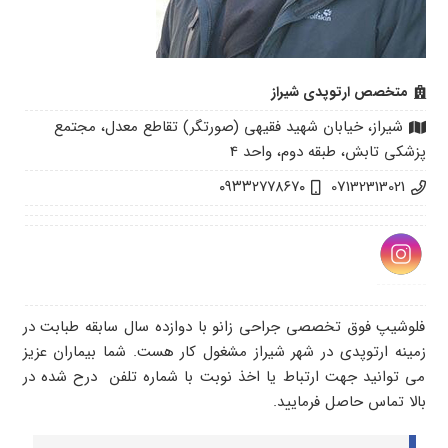
متخصص ارتوپدی شیراز
شیراز، خیابان شهید فقیهی (صورتگر) تقاطع معدل، مجتمع
پزشکی تابش، طبقه دوم، واحد 4
۰۹۳۳۲۷۷۸۶۷۰
07132313021
فلوشیپ فوق تخصصی جراحی زانو با دوازده سال سابقه طبابت در
زمینه ارتوپدی در شهر شیراز مشغول کار هست. شما بیماران عزیز
می توانید جهت ارتباط یا اخذ نوبت با شماره تلفن درح شده در
بالا تماس حاصل فرمایید.