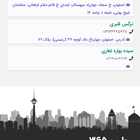
اصفهان، خ سجاد، چهارراه سپهسالار، ابتدای خ قائم مقام فراهانی، ساختمان
شیخ بهایی، طبقه ۱، واحد ۱۴
نرگس قنبری
۰۳۱۳۶۶۲۵۶۲۸
آدرس: اصفهان، چهارباغ بالا، کوچه ۳۹ (رئیسی)، پلاک ۷۹
سیده بهاره غفاری
02191009994