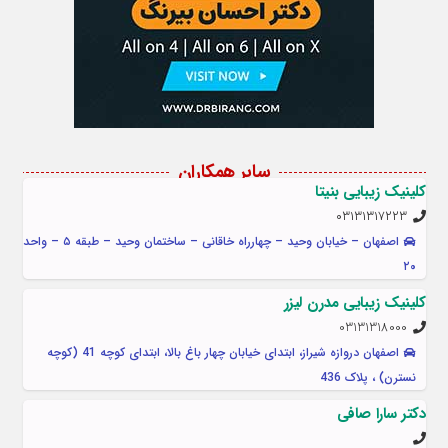
سایر همکاران
کلینیک زیبایی بنیتا
۰۳۱۳۱۳۱۷۲۲۳
اصفهان – خیابان وحید – چهارراه خاقانی – ساختمان وحید – طبقه ۵ – واحد
۲۰
کلینیک زیبایی مدرن لیزر
03131318000
اصفهان دروازه شیراز، ابتدای خیابان چهار باغ بالا، ابتدای کوچه 41 (کوچه
نسترن) ، پلاک 436
دکتر سارا صافی