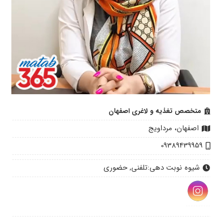
متخصص تغذیه و لاغری اصفهان
اصفهان، مرداویج
09389439959
شیوه نوبت دهی:
تلفنی, حضوری