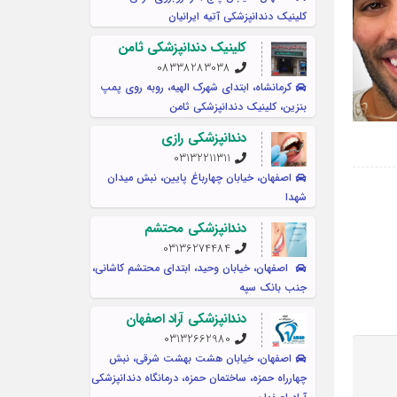
کلينيک دندانپزشکی آتیه ایرانیان
کلینیک دندانپزشکی ثامن
08338283038
کرمانشاه، ابتدای شهرک الهیه، روبه روی پمپ
بنزین، کلینیک دندانپزشکی ثامن
دندانپزشکی رازی
03132211311
اصفهان، خیابان چهارباغ پایین، نبش میدان
شهدا
دندانپزشکی محتشم
03136274484
اصفهان، خیابان وحید، ابتدای محتشم کاشانی،
جنب بانک سپه
دندانپزشکی آراد اصفهان
03132662980
اصفهان، خیابان هشت بهشت شرقی، نبش
چهارراه حمزه، ساختمان حمزه، درمانگاه دندانپزشکی