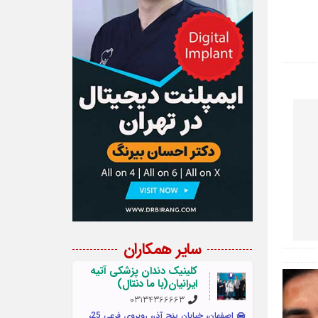
سایر همکاران
کلینیک دندان پزشکی آتیه
ایرانیان(با ما دنتال)
03134366663
اصفهان، خیابان پنج آذر، روبروی فرعی 25،