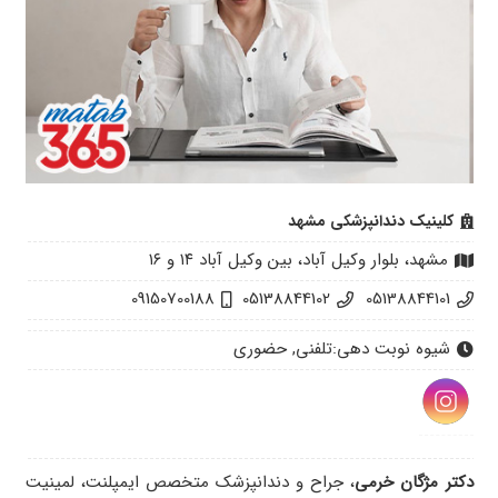
کلینیک دندانپزشکی مشهد
مشهد، بلوار وکیل آباد، بین وکیل آباد ۱۴ و ۱۶
09150700188
05138844102
05138844101
شیوه نوبت دهی:
تلفنی, حضوری
دکتر مژگان خرمی
، جراح و دندانپزشک متخصص ایمپلنت، لمینیت